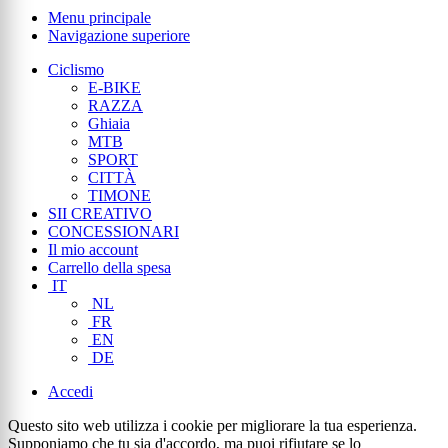
Menu principale
Navigazione superiore
Ciclismo
E-BIKE
RAZZA
Ghiaia
MTB
SPORT
CITTÀ
TIMONE
SII CREATIVO
CONCESSIONARI
Il mio account
Carrello della spesa
IT
NL
FR
EN
DE
Accedi
Questo sito web utilizza i cookie per migliorare la tua esperienza.
Supponiamo che tu sia d'accordo, ma puoi rifiutare se lo