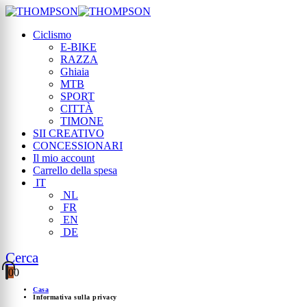
Ciclismo
E-BIKE
RAZZA
Ghiaia
MTB
SPORT
CITTÀ
TIMONE
SII CREATIVO
CONCESSIONARI
Il mio account
Carrello della spesa
IT
NL
FR
EN
DE
Cerca
0
0
Casa
Informativa sulla privacy