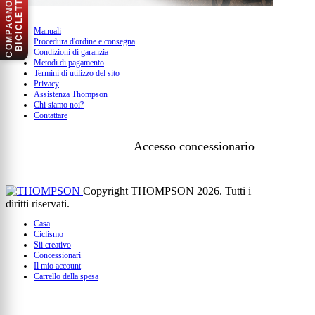
C
O
M
P
A
G
N
O
D
I
B
I
C
I
C
L
E
T
T
A
Manuali
Procedura d'ordine e consegna
Condizioni di garanzia
Metodi di pagamento
Termini di utilizzo del sito
Privacy
Assistenza Thompson
Chi siamo noi?
Contattare
Accesso concessionario
Copyright THOMPSON 2026. Tutti i
diritti riservati.
Casa
Ciclismo
Sii creativo
Concessionari
Il mio account
Carrello della spesa